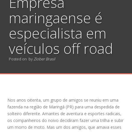
Empresa
maringaense é
especialista em
veículos off road
Posted on
by
Ziober Brasil
Nos anos oitenta, um grupo de amigos se reuniu em uma
fazenda na região de Maringá (PR) para uma despedida de
solteiro diferente. Amantes de aventura e esportes radicais,
os companheiros do noivo decidiram fazer uma trilha e subir
um morro de moto. Mas um dos amigos, que amava esses