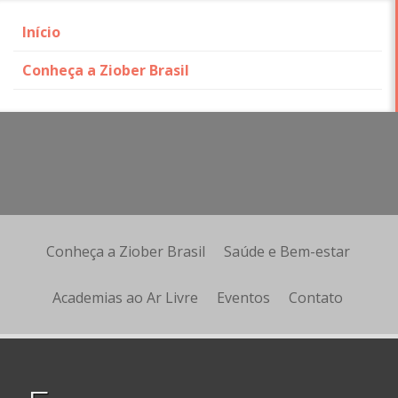
Início
Conheça a Ziober Brasil
Skip
to
content
Conheça a Ziober Brasil
Saúde e Bem-estar
Academias ao Ar Livre
Eventos
Contato