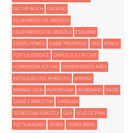
DIG THE BEACH
DIVERSÃO
EQUIPAMENTO DE GINÁSTICA
EQUIPAMENTOS DE GINÁSTICA
ESQUIBIKE
EVENTO FITNESS
EXAME PREVENTIVO
FIBO
FITNESS
FORT LAUDERDALE
GINÁSTICA AO AR LIVRE
HOMENAGEM AOS PAIS
HOMENAGEM ÀS MÃES
INSTALAÇÃO DOS APARELHOS
MARINGÁ
MARINGÁ VÔLEI
PLAYGROUND
RICARDINHO
SAÚDE
SAÚDE E BEM-ESTAR
SUPERLIGA
TECNOLOGIA ROBÓTICA
UEM
VÔLEI DE PRAIA
YOJI TSUKADAIRA
ZIOBER
ZIOBER BRASIL