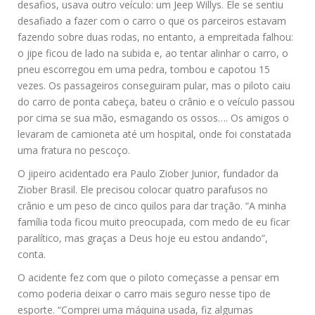
desafios, usava outro veículo: um Jeep Willys. Ele se sentiu
desafiado a fazer com o carro o que os parceiros estavam
fazendo sobre duas rodas, no entanto, a empreitada falhou:
o jipe ficou de lado na subida e, ao tentar alinhar o carro, o
pneu escorregou em uma pedra, tombou e capotou 15
vezes. Os passageiros conseguiram pular, mas o piloto caiu
do carro de ponta cabeça, bateu o crânio e o veículo passou
por cima se sua mão, esmagando os ossos…. Os amigos o
levaram de camioneta até um hospital, onde foi constatada
uma fratura no pescoço.
O jipeiro acidentado era Paulo Ziober Junior, fundador da
Ziober Brasil. Ele precisou colocar quatro parafusos no
crânio e um peso de cinco quilos para dar tração. “A minha
família toda ficou muito preocupada, com medo de eu ficar
paralítico, mas graças a Deus hoje eu estou andando”,
conta.
O acidente fez com que o piloto começasse a pensar em
como poderia deixar o carro mais seguro nesse tipo de
esporte. “Comprei uma máquina usada, fiz algumas