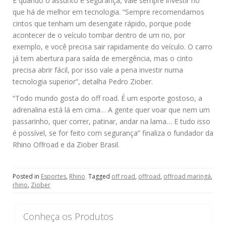
E quando o assunto é segurança, vale sempre investir no
que há de melhor em tecnologia. “Sempre recomendamos
cintos que tenham um desengate rápido, porque pode
acontecer de o veículo tombar dentro de um rio, por
exemplo, e você precisa sair rapidamente do veículo. O carro
já tem abertura para saída de emergência, mas o cinto
precisa abrir fácil, por isso vale a pena investir numa
tecnologia superior”, detalha Pedro Ziober.
“Todo mundo gosta do off road. É um esporte gostoso, a
adrenalina está lá em cima… A gente quer voar que nem um
passarinho, quer correr, patinar, andar na lama… E tudo isso
é possível, se for feito com segurança” finaliza o fundador da
Rhino Offroad e da Ziober Brasil.
Posted in
Esportes
,
Rhino
Tagged
off road
,
offroad
,
offroad maringá
,
rhino
,
Ziober
Conheça os Produtos