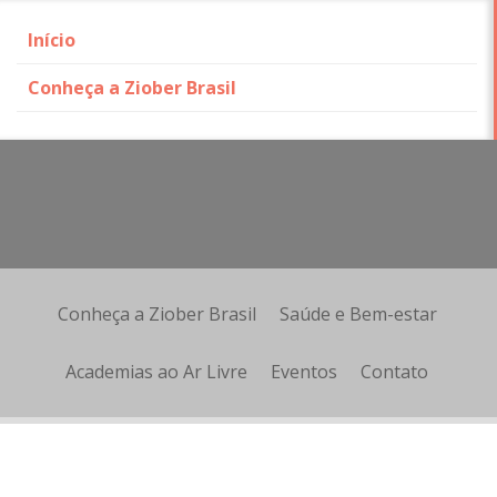
Início
Conheça a Ziober Brasil
Skip
to
content
Conheça a Ziober Brasil
Saúde e Bem-estar
Academias ao Ar Livre
Eventos
Contato