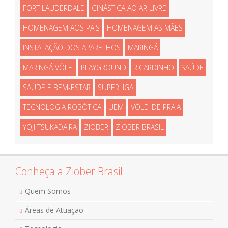
FORT LAUDERDALE
GINÁSTICA AO AR LIVRE
HOMENAGEM AOS PAIS
HOMENAGEM ÀS MÃES
INSTALAÇÃO DOS APARELHOS
MARINGÁ
MARINGÁ VÔLEI
PLAYGROUND
RICARDINHO
SAÚDE
SAÚDE E BEM-ESTAR
SUPERLIGA
TECNOLOGIA ROBÓTICA
UEM
VÔLEI DE PRAIA
YOJI TSUKADAIRA
ZIOBER
ZIOBER BRASIL
Conheça a Ziober Brasil
Quem Somos
Áreas de Atuação