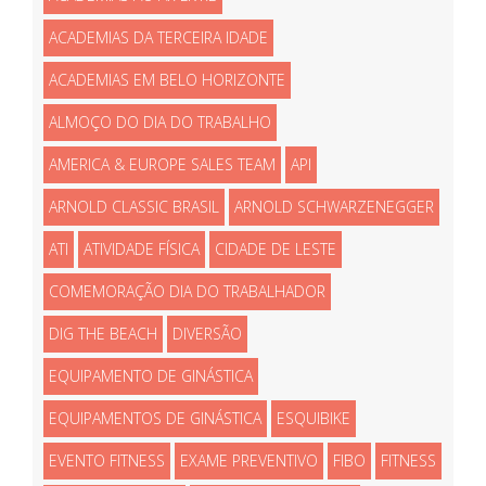
ACADEMIAS DA TERCEIRA IDADE
ACADEMIAS EM BELO HORIZONTE
ALMOÇO DO DIA DO TRABALHO
AMERICA & EUROPE SALES TEAM
API
ARNOLD CLASSIC BRASIL
ARNOLD SCHWARZENEGGER
ATI
ATIVIDADE FÍSICA
CIDADE DE LESTE
COMEMORAÇÃO DIA DO TRABALHADOR
DIG THE BEACH
DIVERSÃO
EQUIPAMENTO DE GINÁSTICA
EQUIPAMENTOS DE GINÁSTICA
ESQUIBIKE
EVENTO FITNESS
EXAME PREVENTIVO
FIBO
FITNESS