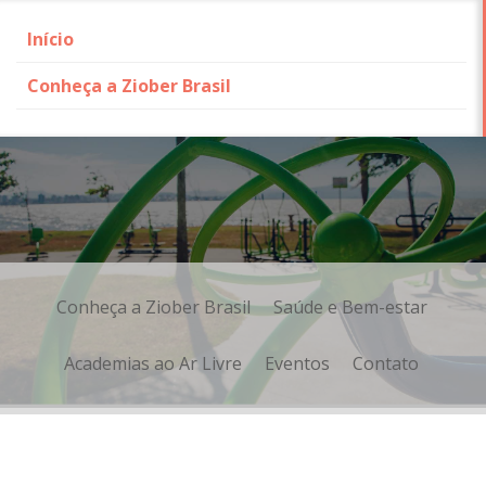
Início
Conheça a Ziober Brasil
Skip
to
content
Conheça a Ziober Brasil
Saúde e Bem-estar
Academias ao Ar Livre
Eventos
Contato