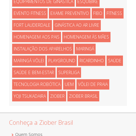
EQUIPAMENTOS DE GINÁSTICA
ESQUIBIKE
EVENTO FITNESS
EXAME PREVENTIVO
FIBO
FITNESS
FORT LAUDERDALE
GINÁSTICA AO AR LIVRE
HOMENAGEM AOS PAIS
HOMENAGEM ÀS MÃES
INSTALAÇÃO DOS APARELHOS
MARINGÁ
MARINGÁ VÔLEI
PLAYGROUND
RICARDINHO
SAÚDE
SAÚDE E BEM-ESTAR
SUPERLIGA
TECNOLOGIA ROBÓTICA
UEM
VÔLEI DE PRAIA
YOJI TSUKADAIRA
ZIOBER
ZIOBER BRASIL
Conheça a Ziober Brasil
Quem Somos